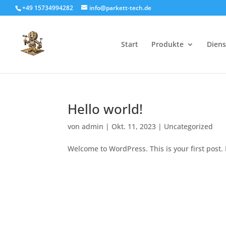
+49 15734994282
info@parkett-tech.de
Start
Produkte
Diens
Hello world!
von
admin
|
Okt. 11, 2023
|
Uncategorized
Welcome to WordPress. This is your first post. E