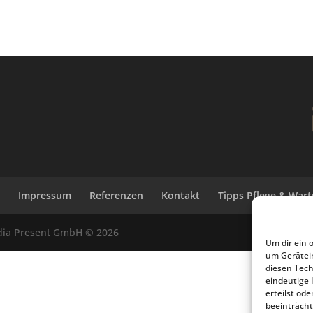
z
Impressum
Referenzen
Kontakt
Tipps Pflege & War
dia Present GmbH © 2026
Um dir ein 
um Gerätei
diesen Tech
eindeutige 
erteilst o
beeinträcht