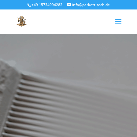
+49 15734994282
info@parkett-tech.de