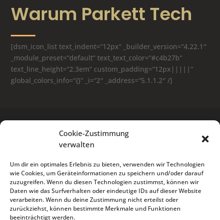
Warum
Parkett
Tech
[dsm_icon_list text_indent=“12px“ _builder_version=“4.22.1″
_module_preset=“default“ text_text_color=“#c4b27b“
text_line_height=“2.3em“ custom_padding=“12px|||||“
global_colors_info=“{}“ _i=“2″ _address=“5.1.1.2″ /]
Cookie-Zustimmung
verwalten
Um dir ein optimales Erlebnis zu bieten, verwenden wir Technologien
wie Cookies, um Geräteinformationen zu speichern und/oder darauf
zuzugreifen. Wenn du diesen Technologien zustimmst, können wir
Daten wie das Surfverhalten oder eindeutige IDs auf dieser Website
verarbeiten. Wenn du deine Zustimmung nicht erteilst oder
zurückziehst, können bestimmte Merkmale und Funktionen
beeinträchtigt werden.