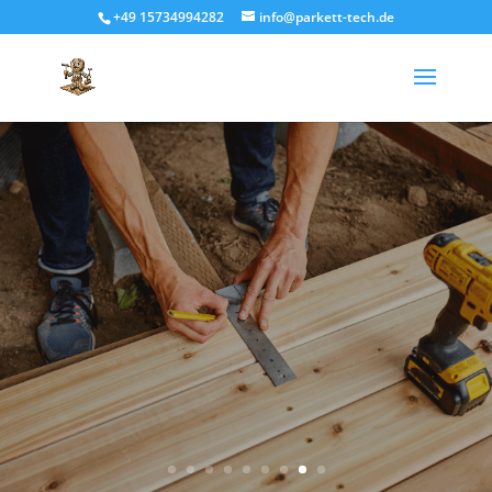
+49 15734994282
info@parkett-tech.de