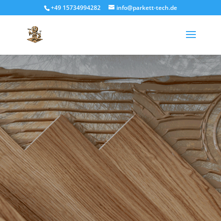
+49 15734994282
info@parkett-tech.de