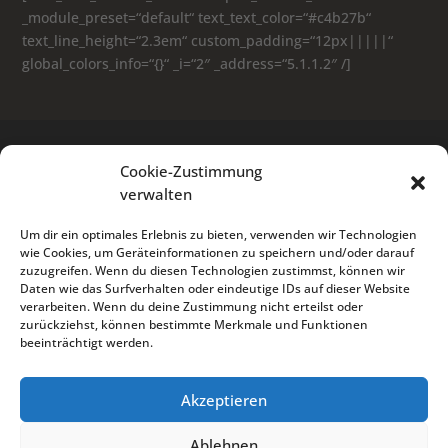
_module_preset=“default“ text_text_color=“#c4b27b“
text_line_height=“2.3em“ custom_padding=“12px|||||“
global_colors_info=“{}“ _i=“2″ _address=“5.1.1.2″ /]
Cookie-Zustimmung
verwalten
Um dir ein optimales Erlebnis zu bieten, verwenden wir Technologien
wie Cookies, um Geräteinformationen zu speichern und/oder darauf
zuzugreifen. Wenn du diesen Technologien zustimmst, können wir
Daten wie das Surfverhalten oder eindeutige IDs auf dieser Website
verarbeiten. Wenn du deine Zustimmung nicht erteilst oder
zurückziehst, können bestimmte Merkmale und Funktionen
beeinträchtigt werden.
Akzeptieren
Angebot einholen
Cookies
Datenschutz
Impressum
Referenzen
Kontakt
Ablehnen