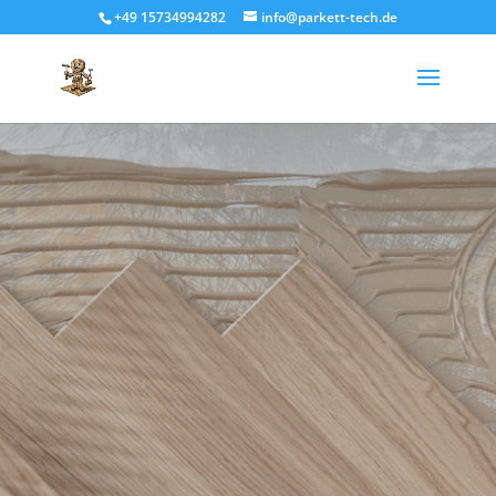
+49 15734994282
info@parkett-tech.de