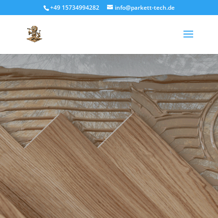
+49 15734994282
info@parkett-tech.de