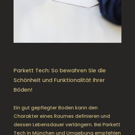
Parkett Tech: So bewahren Sie die
Schönheit und Funktionalität Ihrer
Böden!
Ein gut gepflegter Boden kann den
Charakter eines Raumes definieren und
dessen Lebensdauer verlängern. Bei Parkett
Tech in München und Umgebung empfehlen