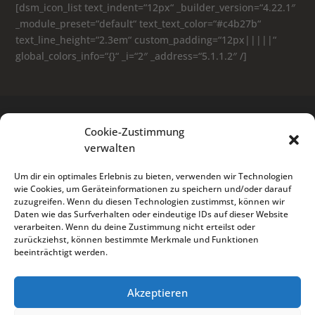
[dsm_icon_list text_indent=“12px“ _builder_version=“4.22.1″
_module_preset=“default“ text_text_color=“#c4b27b“
text_line_height=“2.3em“ custom_padding=“12px|||||“
global_colors_info=“{}“ _i=“2″ _address=“5.1.1.2″ /]
Cookie-Zustimmung
verwalten
Um dir ein optimales Erlebnis zu bieten, verwenden wir Technologien
wie Cookies, um Geräteinformationen zu speichern und/oder darauf
zuzugreifen. Wenn du diesen Technologien zustimmst, können wir
Daten wie das Surfverhalten oder eindeutige IDs auf dieser Website
verarbeiten. Wenn du deine Zustimmung nicht erteilst oder
zurückziehst, können bestimmte Merkmale und Funktionen
beeinträchtigt werden.
Akzeptieren
Angebot einholen
Cookies
Datenschutz